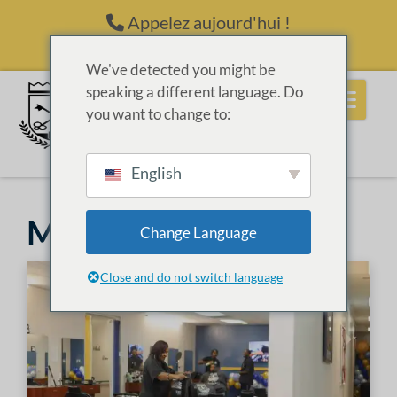
Passer au contenu
Appelez aujourd'hui !
(214) 398-6416
We've detected you might be
speaking a different language. Do
you want to change to:
English
Manucure
Change Language
Close and do not switch language