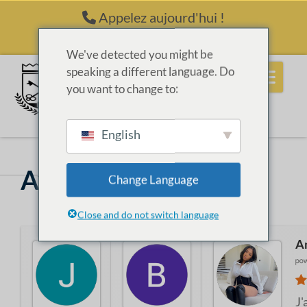
Passer au contenu
Appelez aujourd'hui !
(214) 398-6416
We've detected you might be
speaking a different language. Do
you want to change to:
English
Avis récents
Change Language
Close and do not switch language
Jean Ray
Bria Lee
An
Je suis venu en tant que
J'ai emmené mon fi
J'