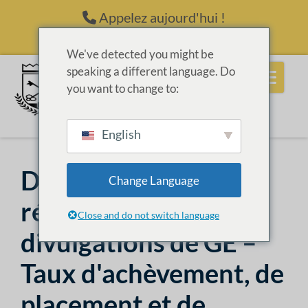
Passer au contenu
Appelez aujourd'hui !
(214) 398-6416
We've detected you might be
speaking a different language. Do
you want to change to:
English
Données sur les
Change Language
résultats des
Close and do not switch language
divulgations de GE –
Taux d'achèvement, de
placement et de