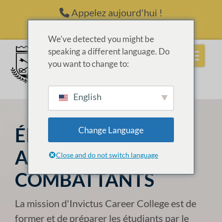
Passer au contenu
Appelez aujourd'hui !
(214) 398-6416
We've detected you might be
speaking a different language. Do
you want to change to:
English
ÉDUCATION DES
Change Language
ANCIENS
Close and do not switch language
COMBATTANTS
La mission d'Invictus Career College est de
former et de préparer les étudiants par le