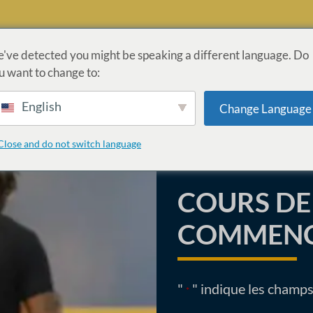
've detected you might be speaking a different language. Do
u want to change to:
PROGRAMMES
ADMISSIONS
LOI CARES
INFORM
English
Change Language
ON DES ANCIENS COMBATTANTS
APPLICATION
Close and do not switch language
COURS DE 
COMMENCE
"
" indique les champs
*