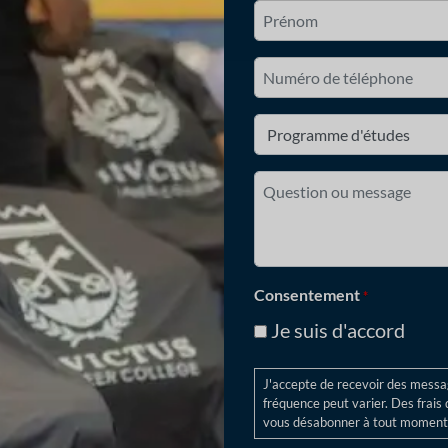
Nom
*
Premièrement
Numéro
de
téléphone
Programme
d'études
*
Question
ou
message
*
Consentement
*
Je suis d'accord
J'accepte de recevoir des message
fréquence peut varier. Des frai
vous désabonner à tout moment.