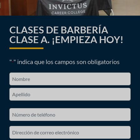
CLASES DE BARBERÍA
CLASE A. ¡EMPIEZA HOY!
"
" indica que los campos son obligatorios
*
Nombre
*
Primero
Último
Número
de
teléfono
Correo
electrónico