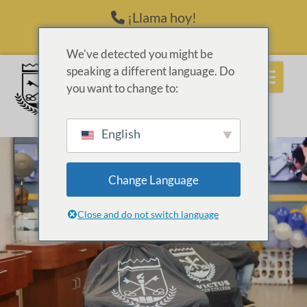
Saltar al contenido
¡Llama hoy!
(214) 398-6416
We've detected you might be
speaking a different language. Do
you want to change to:
English
Change Language
Close and do not switch language