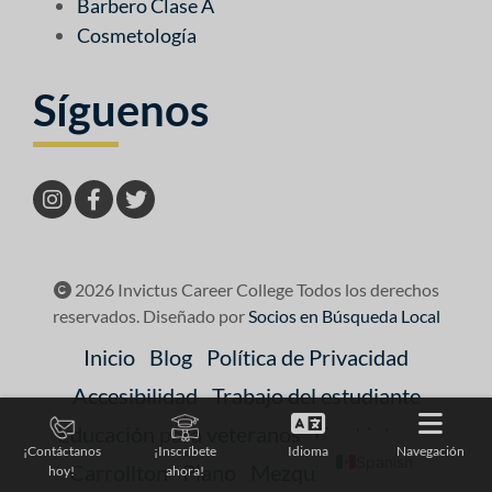
Barbero Clase A
Cosmetología
Síguenos
2026 Invictus Career College Todos los derechos
reservados. Diseñado por
Socios en Búsqueda Local
Inicio
Blog
Política de Privacidad
Accesibilidad
Trabajo del estudiante
Educación para veteranos
Contáctanos
Idioma
Navegación
¡Contáctanos
¡Inscríbete
Spanish
Carrollton
Plano
Mezquite
Galería
hoy!
ahora!