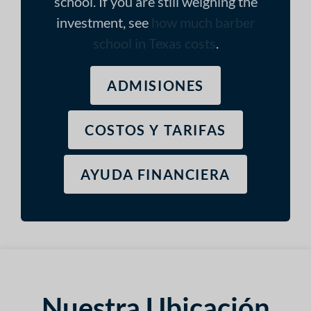
school. If you are still weighing the
investment, see
how much barber
school in Texas costs
.
ADMISIONES
COSTOS Y TARIFAS
AYUDA FINANCIERA
Nuestra Ubicación