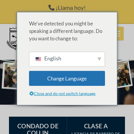
Saltar al contenido
¡Llama hoy!
(214) 398-6416
We've detected you might be
speaking a different language. Do
you want to change to:
English
Change Language
Close and do not switch language
CONDADO DE
CLASE A
COLLIN
LICENCIA DE BARBERO DE