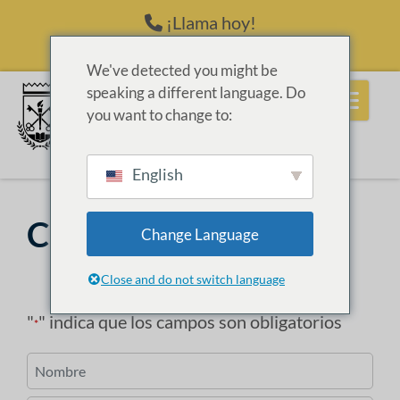
Saltar al contenido
¡Llama hoy!
(214) 398-6416
We've detected you might be
speaking a different language. Do
you want to change to:
English
CONTÁCTANOS
Change Language
Close and do not switch language
"
" indica que los campos son obligatorios
*
N
o