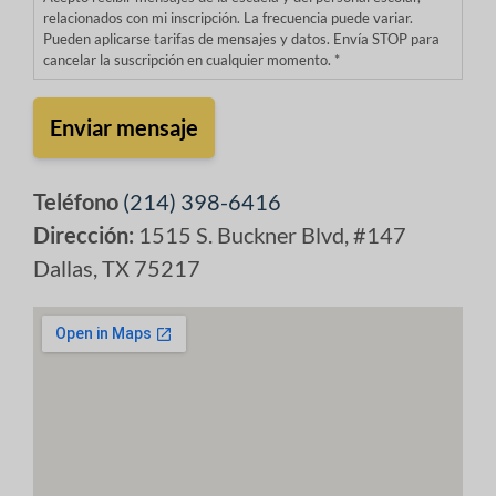
i
M
i
relacionados con mi inscripción. La frecuencia puede variar.
o
e
Pueden aplicarse tarifas de mensajes y datos. Envía STOP para
c
s
cancelar la suscripción en cualquier momento. *
n
o
*
s
*
a
j
e
Teléfono
(214) 398-6416
*
Dirección:
1515 S. Buckner Blvd, #147
Dallas, TX 75217