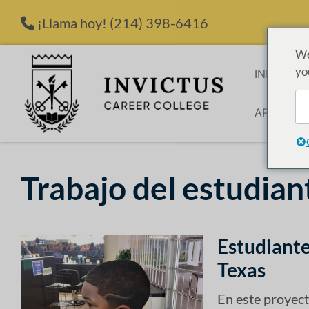
Saltar al contenido
¡Llama hoy!
(214) 398-6416
We
yo
INICIO
P
APLICACI
Trabajo del estudian
Estudiante
Texas
En este proyect