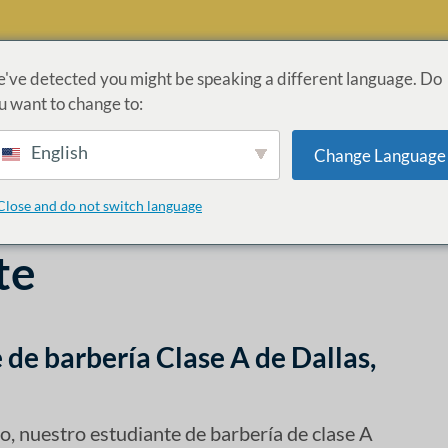
've detected you might be speaking a different language. Do
u want to change to:
ROGRAMAS
ADMISIONES
LEY CARES
INFORMACI
English
Change Language
ÓN
Close and do not switch language
te
 de barbería Clase A de Dallas,
o, nuestro estudiante de barbería de clase A