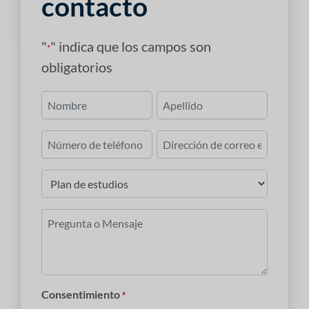
contacto
"
" indica que los campos son
*
obligatorios
Nombre
*
Primero
Último
Número
Correo
de
electrónico
teléfono
*
Plan
de
estudios
Pregunta
*
o
Mensaje
*
Consentimiento
*