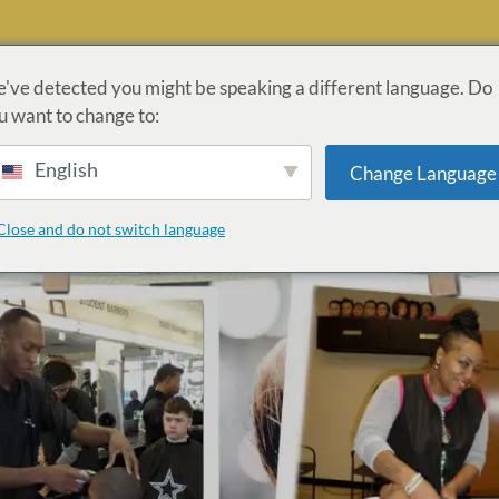
've detected you might be speaking a different language. Do
u want to change to:
PROGRAMMES
ADMISSIONS
LOI CARES
INFORM
English
Change Language
ON DES ANCIENS COMBATTANTS
APPLICATION
Close and do not switch language