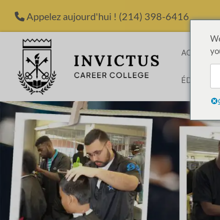
Passer au contenu
Appelez aujourd'hui !
(214) 398-6416
We
yo
ACCUEIL
ÉDUCATI