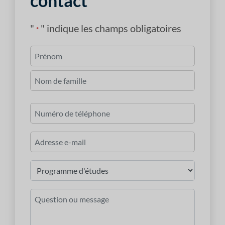
contact
"
" indique les champs obligatoires
*
Nom
*
Premièrement
Dernier
Numéro
de
téléphone
Courriel
*
Programme
d'études
*
Question
ou
message