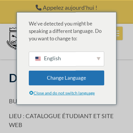
Passer au contenu
Appelez aujourd'hui !
(214) 398-6416
We've detected you might be
speaking a different language. Do
you want to change to:
English
Désinformation
Change Language
Close and do not switch language
BUREAU RESPONSABLE : FAO
LIEU : CATALOGUE ÉTUDIANT ET SITE
WEB